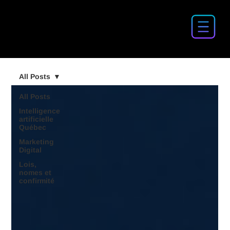
All Posts
All Posts
Intelligence
artificielle
Québec
Marketing
Digital
Lois,
nomes et
confirmité