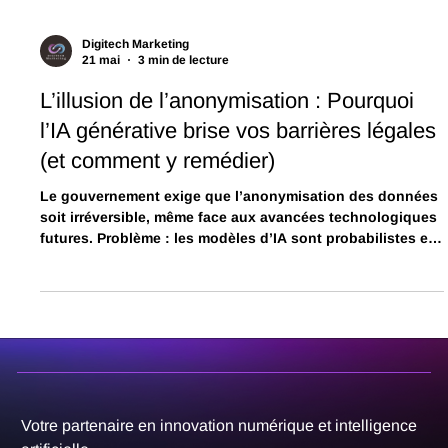
Digitech Marketing
21 mai
3 min de lecture
L’illusion de l’anonymisation : Pourquoi
l’IA générative brise vos barrières légales
(et comment y remédier)
Le gouvernement exige que l’anonymisation des données
soit irréversible, même face aux avancées technologiques
futures. Problème : les modèles d’IA sont probabilistes et
excellent à recréer les liens brisés par l’effet mosaïque.
Découvrez pourquoi essayer de « laver » vos données
avant d’entraîner une IA est une hérésie technique, et
pourquoi l’architecture RAG déterministe est la seule voie
logique pour respecter la Loi 25.